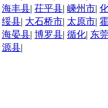
海丰县
|
茌平县
|
嵊州市
|
绥县
|
大石桥市
|
太原市
|
海晏县
|
博罗县
|
循化
|
东
源县
|