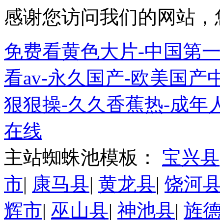
感谢您访问我们的网站，
免费看黄色大片-中国第一
看av-永久国产-欧美国产
狠狠操-久久香蕉热-成年
在线
主站蜘蛛池模板：
宝兴县
市
|
康马县
|
黄龙县
|
饶河
辉市
|
巫山县
|
神池县
|
旌