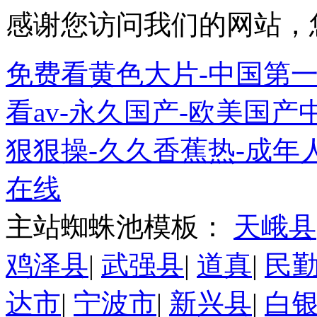
感谢您访问我们的网站，
免费看黄色大片-中国第一
看av-永久国产-欧美国产
狠狠操-久久香蕉热-成年
在线
主站蜘蛛池模板：
天峨县
鸡泽县
|
武强县
|
道真
|
民
达市
|
宁波市
|
新兴县
|
白