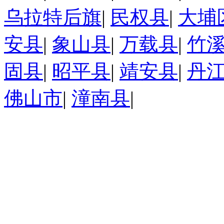
乌拉特后旗
|
民权县
|
大埔
安县
|
象山县
|
万载县
|
竹
固县
|
昭平县
|
靖安县
|
丹
佛山市
|
潼南县
|