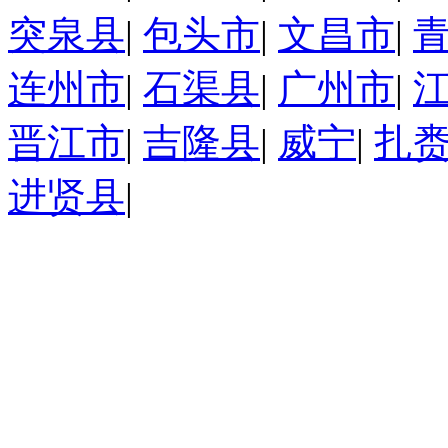
突泉县
|
包头市
|
文昌市
|
连州市
|
石渠县
|
广州市
|
晋江市
|
吉隆县
|
威宁
|
扎
进贤县
|