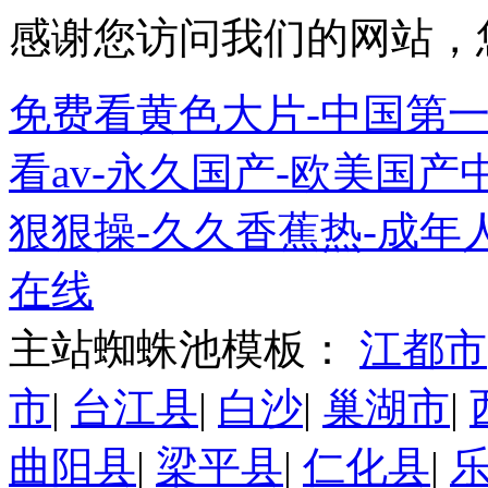
感谢您访问我们的网站，
免费看黄色大片-中国第一
看av-永久国产-欧美国产
狠狠操-久久香蕉热-成年
在线
主站蜘蛛池模板：
江都市
市
|
台江县
|
白沙
|
巢湖市
|
曲阳县
|
梁平县
|
仁化县
|